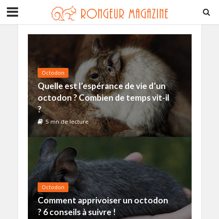
Octodon
Quelle est l’espérance de vie d’un
octodon ? Combien de temps vit-il
?
5 mn de lecture
Octodon
Comment apprivoiser un octodon
? 6 conseils à suivre !