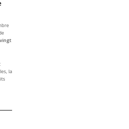
e
mbre
de
vingt
t
es, la
its