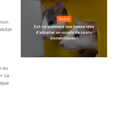
Souris
non.
Est-ce vraiment une bonne idée
abitat
d’adopter un couple de souris
domestiques ?
e au
er sa
tique