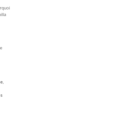
urquoi
illa
te
ie
,
es