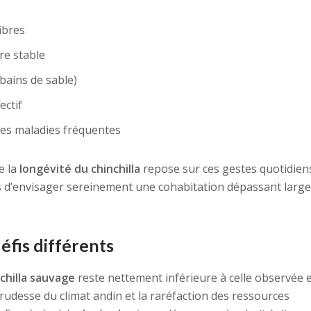
ibres
re stable
ains de sable)
ectif
les maladies fréquentes
e la
longévité du chinchilla
repose sur ces gestes quotidiens
lors d’envisager sereinement une cohabitation dépassant lar
éfis différents
chilla sauvage
reste nettement inférieure à celle observée 
a rudesse du climat andin et la raréfaction des ressources