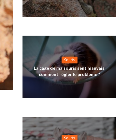
Souris
La cage de ma souris sent mauvais,
comment régler le problème ?
Souris