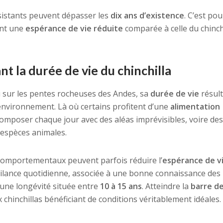
ésistants peuvent dépasser les
dix ans d’existence
. C’est po
hent une
espérance de vie réduite
comparée à celle du chinch
nt la durée de vie du chinchilla
u sur les pentes rocheuses des Andes, sa
durée de vie
résul
 environnement. Là où certains profitent d’une
alimentation
 composer chaque jour avec des aléas imprévisibles, voire des
 espèces animales.
omportementaux peuvent parfois réduire l’
espérance de v
ilance quotidienne, associée à une bonne connaissance des
une longévité située entre
10 à 15 ans
. Atteindre la
barre d
 chinchillas bénéficiant de conditions véritablement idéales.