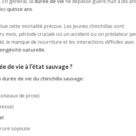
. En général, la
durée de vie
ne dépasse guère huit à dix ans,
 des
quinze ans
.
ue cette mortalité précoce. Les jeunes chinchillas sont
rs mois, période cruciale où un accident ou un prédateur pe
, le manque de nourriture et les interactions difficiles avec
longévité naturelle
.
ée de vie à l’état sauvage ?
a
durée de vie du chinchilla sauvage
:
 oiseaux de proie)
resse)
el
rrure soyeuse