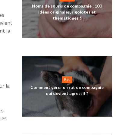
Noms de souris de compagnie : 100
idées originales, rigolotes et
es
thématiques !
vient
nt la
Rat
ur la
Comment gérer un rat de compagnie
qui devient agressif ?
rs
les